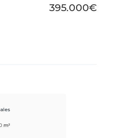
395.000€
ales
0
m²