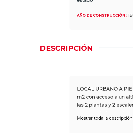
estado
1
AÑO DE CONSTRUCCIÓN
:
DESCRIPCIÓN
LOCAL URBANO A PIE DE
m2 con acceso a un al
las 2 plantas y 2 escal
peatonal independiente
Mostrar toda la descripció
Extintores. Suministros 
acondicionado.