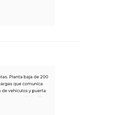
as. Planta baja de 200
acargas que comunica
 de vehículos y puerta
eras contra incendios.
 220V. Aire