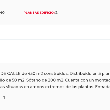
940
2
PLANTAS EDIFICIO
:
 CALLE de 450 m2 construidos. Distribuido en 3 plant
tillo de 50 m2. Sótano de 200 m2. Cuenta con un mont
eras situadas en ambos extremos de las plantas. Entrada
. Puertas y vigas maestras ignífugas. Conexión y mangu
n
de electricidad y agua dados de alta. Corriente trifásica