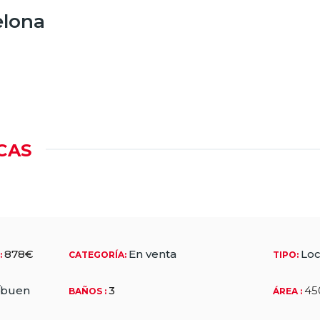
elona
CAS
878€
En venta
Loc
O
:
CATEGORÍA
:
TIPO
:
/buen
3
45
BAÑOS
:
ÁREA
: