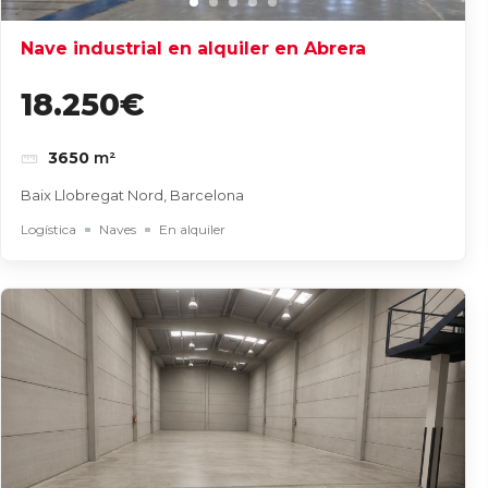
Nave industrial en alquiler en Abrera
18.250€
3650
m²
Baix Llobregat Nord, Barcelona
Logística
Naves
En alquiler