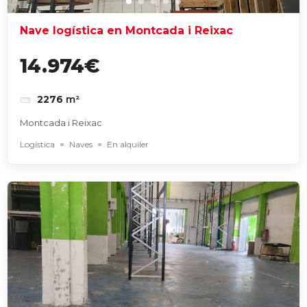
Nave logística en Montcada i Reixac
14.974€
2276
m²
Montcada i Reixac
Logística
Naves
En alquiler