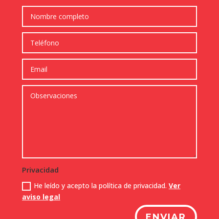
Características principales
Plataforma logística de nueva
construcción
Amplios patios de maniobra para
tráileres
Accesos independientes para
vehículos pesados y ligeros
Aparcamiento para turismos
Oficinas integradas
Control de accesos
Ubicación
Con conexión directa a la C-155
Privacidad
(Sabadell – Granollers) y rápido acceso
He leído y acepto la política de privacidad.
Ver
a los principales corredores logísticos
aviso legal
del área metropolitana de Barcelona.
ENVIAR