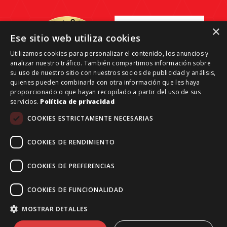
×
Ese sitio web utiliza cookies
Utilizamos cookies para personalizar el contenido, los anuncios y
analizar nuestro tráfico. También compartimos información sobre
su uso de nuestro sitio con nuestros socios de publicidad y análisis,
quienes pueden combinarla con otra información que les haya
proporcionado o que hayan recopilado a partir del uso de sus
servicios.
Política de privacidad
COOKIES ESTRICTAMENTE NECESARIAS
Grant Reale Estate-Investments © 2026 | Todos los
COOKIES DE RENDIMIENTO
derechos reservados.
Aviso legal
COOKIES DE PREFERENCIAS
Financiado por la Unión Europea – NextGenerationEU
COOKIES DE FUNCIONALIDAD
MOSTRAR DETALLES