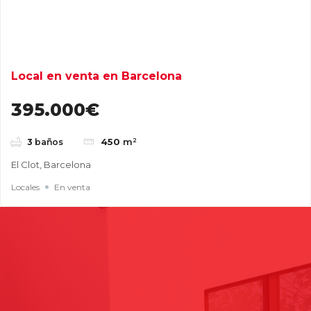
Local en venta en Barcelona
395.000€
450
m²
3
baños
El Clot, Barcelona
Locales
En venta
Buscar
Entradas recientes
Cómo elegir una nave industrial para tu empresa: guía
completa para tomar la mejor decisión
Naves industriales en alquiler en Gavà y Baix Llobregat: guía