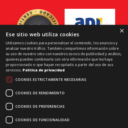
×
Ese sitio web utiliza cookies
Utilizamos cookies para personalizar el contenido, los anuncios y
analizar nuestro tráfico. También compartimos información sobre
su uso de nuestro sitio con nuestros socios de publicidad y análisis,
quienes pueden combinarla con otra información que les haya
proporcionado o que hayan recopilado a partir del uso de sus
servicios.
Política de privacidad
Grant Reale Estate-Investments © 2026 | Todos los
COOKIES ESTRICTAMENTE NECESARIAS
derechos reservados.
Aviso legal
COOKIES DE RENDIMIENTO
Financiado por la Unión Europea – NextGenerationEU
COOKIES DE PREFERENCIAS
COOKIES DE FUNCIONALIDAD