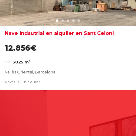
Nave indsutrial en alquiler en Sant Celoni
12.856€
3025
m²
Vallès Oriental, Barcelona
Naves
En alquiler
Buscar
Entradas recientes
Cómo elegir una nave industrial para tu empresa: guía
completa para tomar la mejor decisión
Naves industriales en alquiler en Gavà y Baix Llobregat: guía