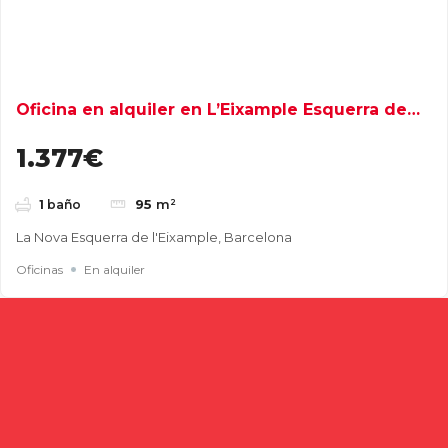
Oficina en alquiler en L’Eixample Esquerra de
Barcelona
1.377€
95
m²
1
baño
La Nova Esquerra de l'Eixample, Barcelona
Oficinas
En alquiler
Buscar
Entradas recientes
Cómo elegir una nave industrial para tu empresa: guía
completa para tomar la mejor decisión
Naves industriales en alquiler en Gavà y Baix Llobregat: guía