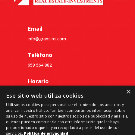
Email
info@grant-rei.com
Teléfono
659 564 882
Horario
×
Lunes a Jueves: 09:30 a 18:30
Ese sitio web utiliza cookies
Viernes: 09:30 a 14:00
Utilizamos cookies para personalizar el contenido, los anuncios y
analizar nuestro tráfico. También compartimos información sobre
Dirección
su uso de nuestro sitio con nuestros socios de publicidad y análisis,
quienes pueden combinarla con otra información que les haya
Passeig del Ferrocarril, 339, 3º 4ª, Despacho B,
proporcionado o que hayan recopilado a partir del uso de sus
08860 Castelldefels, Barcelona
servicios.
Política de privacidad