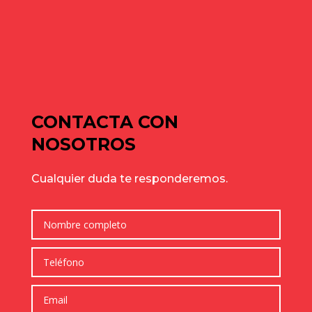
de julio para elegir bien
Cómo elegir una nave industrial para tu empresa: guía
completa para tomar la mejor decisión
Comentarios recientes
No hay comentarios que mostrar.
CONTACTA CON
NOSOTROS
Cualquier duda te responderemos.