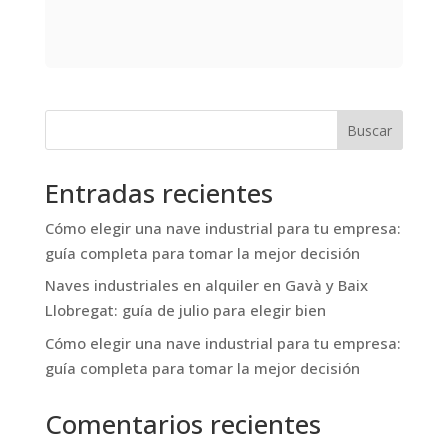
Diseñada para maximizar la eficiencia
operativa y la sostenibilidad, incorpora
instalación fotovoltaica, sistemas de
ahorro energético y modernas oficinas
con espacios orientados al bienestar
Buscar
de los usuarios.
Entradas recientes
Cómo elegir una nave industrial para tu empresa:
guía completa para tomar la mejor decisión
Naves industriales en alquiler en Gavà y Baix
Llobregat: guía de julio para elegir bien
Cómo elegir una nave industrial para tu empresa:
guía completa para tomar la mejor decisión
Comentarios recientes