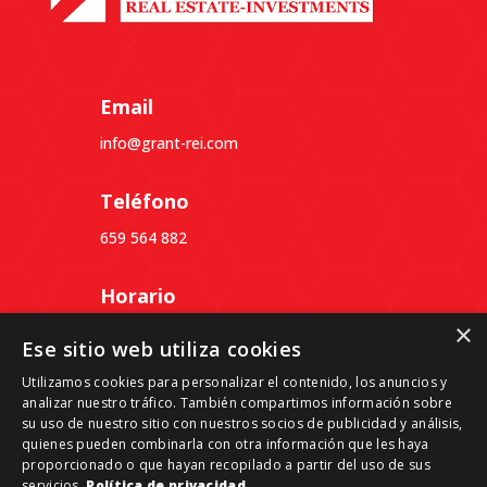
Email
info@grant-rei.com
Teléfono
659 564 882
Horario
×
Lunes a Jueves: 09:30 a 18:30
Ese sitio web utiliza cookies
Viernes: 09:30 a 14:00
Utilizamos cookies para personalizar el contenido, los anuncios y
analizar nuestro tráfico. También compartimos información sobre
Dirección
su uso de nuestro sitio con nuestros socios de publicidad y análisis,
quienes pueden combinarla con otra información que les haya
Passeig del Ferrocarril, 339, 3º 4ª, Despacho B,
proporcionado o que hayan recopilado a partir del uso de sus
08860 Castelldefels, Barcelona
servicios.
Política de privacidad