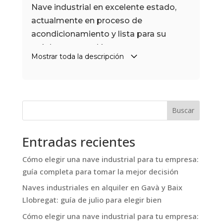
Nave industrial en excelente estado,
actualmente en proceso de
acondicionamiento y lista para su
próxima ocupación.
Mostrar toda la descripción
Cuenta con 755 m2 construidos, de los
cuales
510 m2 en planta baja
destinados a almacén
, con
6 metros
de altura libre
, un
altillo de 145 m2
,
Buscar
ideal como zona de almacenaje o
ampliación del área de trabajo, y 100
Entradas recientes
m2 destinados a oficinas
distribuidas
Cómo elegir una nave industrial para tu empresa:
en 2 plantas.
guía completa para tomar la mejor decisión
La nave está equipada con
puerta TIR
,
Naves industriales en alquiler en Gavà y Baix
dos accesos peatonales
Llobregat: guía de julio para elegir bien
independientes
,
vestuarios con
Cómo elegir una nave industrial para tu empresa: