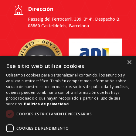
Dirección
Passeig del Ferrocarril, 339, 3º 4ª, Despacho B,
08860 Castelldefels, Barcelona
×
Ese sitio web utiliza cookies
Utilizamos cookies para personalizar el contenido, los anuncios y
analizar nuestro tráfico. También compartimos información sobre
su uso de nuestro sitio con nuestros socios de publicidad y análisis,
quienes pueden combinarla con otra información que les haya
proporcionado o que hayan recopilado a partir del uso de sus
servicios.
Política de privacidad
Grant Reale Estate-Investments © 2026 | Todos los
COOKIES ESTRICTAMENTE NECESARIAS
derechos reservados.
Aviso legal
COOKIES DE RENDIMIENTO