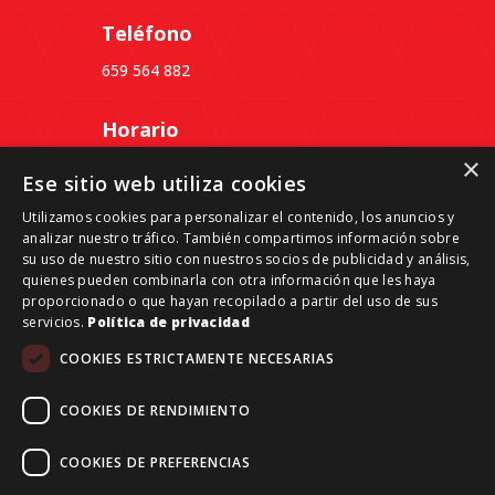
Teléfono
659 564 882
Horario
×
Lunes a Jueves: 09:30 a 18:30
Ese sitio web utiliza cookies
Viernes: 09:30 a 14:00
Utilizamos cookies para personalizar el contenido, los anuncios y
analizar nuestro tráfico. También compartimos información sobre
Dirección
su uso de nuestro sitio con nuestros socios de publicidad y análisis,
quienes pueden combinarla con otra información que les haya
Passeig del Ferrocarril, 339, 3º 4ª, Despacho B,
proporcionado o que hayan recopilado a partir del uso de sus
08860 Castelldefels, Barcelona
servicios.
Política de privacidad
COOKIES ESTRICTAMENTE NECESARIAS
COOKIES DE RENDIMIENTO
Grant Reale Estate-Investments © 2026 | Todos los
COOKIES DE PREFERENCIAS
derechos reservados.
Aviso legal