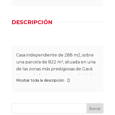
DESCRIPCIÓN
Casa independiente de 288 m2, sobre
una parcela de 822 m², situada en una
de las zonas más prestigiosas de Gavà
Mar, a solo 2 minutos caminando de la
Mostrar toda la descripción
playa.
La vivienda, de orientación sur, combina
diseño moderno y calidez mediterránea.
Dispone de amplio salón-comedor con
Buscar
cocina abierta totalmente equipada,