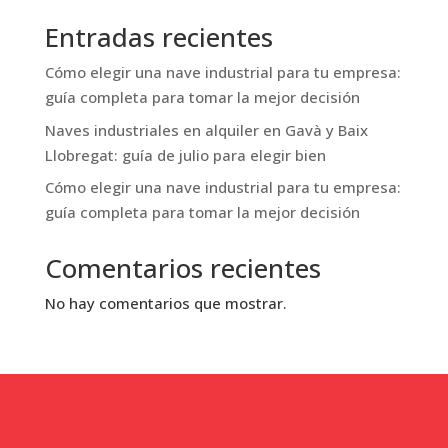
acceso directo al jardín, 5 dormitorios
Entradas recientes
dobles (uno en planta baja), 3 baños
Cómo elegir una nave industrial para tu empresa:
completos y suite principal con gran
guía completa para tomar la mejor decisión
vestidor.
Naves industriales en alquiler en Gavà y Baix
Se alquila amueblada, con aire
Llobregat: guía de julio para elegir bien
acondicionado por Split (frío/ calor),
Cómo elegir una nave industrial para tu empresa:
lavadero independiente y garaje.
guía completa para tomar la mejor decisión
Ubicación inmejorable: zona tranquila y
Comentarios recientes
exclusiva, cerca de colegios
internacionales, supermercados,
No hay comentarios que mostrar.
transporte público y con excelente
conexión al aeropuerto y a Barcelona.