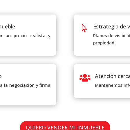
nmueble
Estrategia de 

r un precio realista y
Planes de visibil
propiedad.
o
Atención cerc

a la negociación y firma
Mantenemos info
QUIERO VENDER MI INMUEBLE