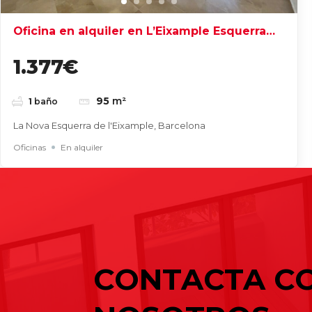
Oficina en alquiler en L’Eixample Esquerra
de Barcelona
1.377€
95
m²
1
baño
La Nova Esquerra de l'Eixample, Barcelona
Oficinas
En alquiler
Entradas recientes
Buscar
Cómo elegir una nave industrial para
Naves industriales en alquiler en Gavà 
Cómo elegir una nave industrial para
CONTACTA C