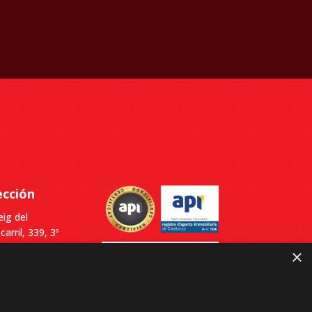
ección
ig del
carril, 339, 3º
Despacho B,
×
0
lldefels,
elona