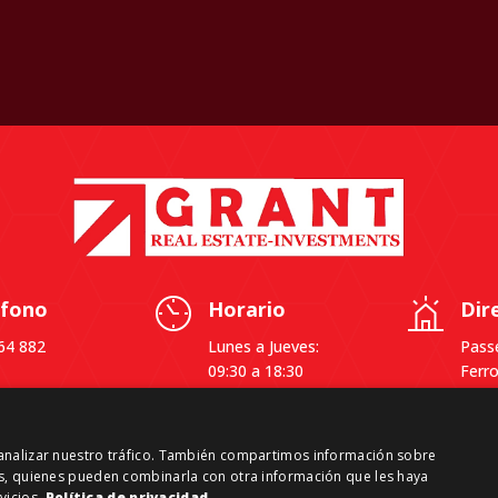
éfono
Horario
Dir
64 882
Lunes a Jueves:
Passe
09:30 a 18:30
Ferro
Viernes: 09:30 a
4ª, 
14:00
0886
Caste
y analizar nuestro tráfico. También compartimos información sobre
Barc
sis, quienes pueden combinarla con otra información que les haya
vicios.
Política de privacidad