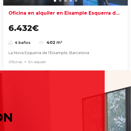
Oficina en alquiler en Eixample Esquerra de
Barcelona
6.432€
402
m²
4
baños
La Nova Esquerra de l'Eixample, Barcelona
Oficinas
En alquiler
Com
 tu empresa: guía completa para tomar la mejor decisión
No ha
y Baix Llobregat: guía de julio para elegir bien
 tu empresa: guía completa para tomar la mejor decisión
ON