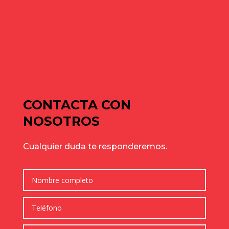
Naves industriales en alquiler en Gavà y Baix Llobregat: guía
de julio para elegir bien
Cómo elegir una nave industrial para tu empresa: guía
completa para tomar la mejor decisión
Comentarios recientes
No hay comentarios que mostrar.
CONTACTA CON
NOSOTROS
Cualquier duda te responderemos.