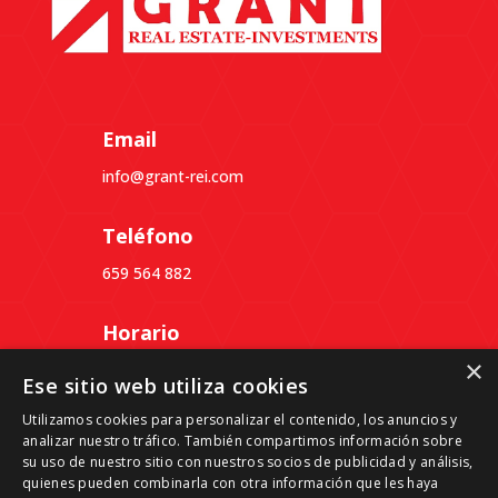
Email
info@grant-rei.com
Teléfono
659 564 882
Horario
×
Lunes a Jueves: 09:30 a 18:30
Ese sitio web utiliza cookies
Viernes: 09:30 a 14:00
Utilizamos cookies para personalizar el contenido, los anuncios y
analizar nuestro tráfico. También compartimos información sobre
Dirección
su uso de nuestro sitio con nuestros socios de publicidad y análisis,
quienes pueden combinarla con otra información que les haya
Passeig del Ferrocarril, 339, 3º 4ª, Despacho B,