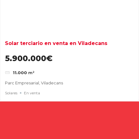
Solar terciario en venta en Viladecans
5.900.000€
11.000
m²
Parc Empresarial, Viladecans
Solares
En venta
Buscar
Entradas recientes
Cómo elegir una nave industrial para tu empresa: guía
completa para tomar la mejor decisión