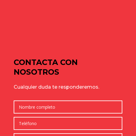
Naves industriales en alquiler en Gavà y Baix Llobregat: guía
de julio para elegir bien
Cómo elegir una nave industrial para tu empresa: guía
completa para tomar la mejor decisión
Comentarios recientes
No hay comentarios que mostrar.
CONTACTA CON
NOSOTROS
Cualquier duda te responderemos.