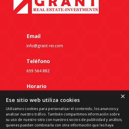
Email
info@grant-rei.com
Teléfono
659 564 882
Horario
×
Lunes a Jueves: 09:30 a 18:30
Ese sitio web utiliza cookies
Viernes: 09:30 a 14:00
Utilizamos cookies para personalizar el contenido, los anuncios y
analizar nuestro tráfico. También compartimos información sobre
Dirección
su uso de nuestro sitio con nuestros socios de publicidad y análisis,
quienes pueden combinarla con otra información que les haya
Passeig del Ferrocarril, 339, 3º 4ª, Despacho B,