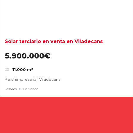
Solar terciario en venta en Viladecans
5.900.000€
11.000
m²
Parc Empresarial, Viladecans
Solares
En venta
Buscar
Entradas recientes
Cómo elegir una nave industrial para tu empresa: guía
completa para tomar la mejor decisión