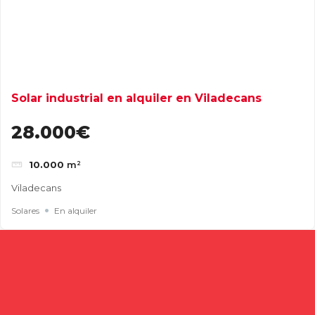
Solar industrial en alquiler en Viladecans
28.000€
10.000
m²
Viladecans
Solares
En alquiler
Buscar
Entradas recientes
Cómo elegir una nave industrial para tu empresa: guía
completa para tomar la mejor decisión