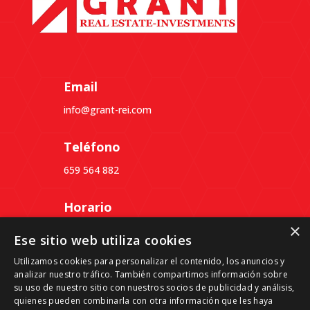
Email
info@grant-rei.com
Teléfono
659 564 882
Horario
×
Lunes a Jueves: 09:30 a 18:30
Ese sitio web utiliza cookies
Viernes: 09:30 a 14:00
Utilizamos cookies para personalizar el contenido, los anuncios y
analizar nuestro tráfico. También compartimos información sobre
Dirección
su uso de nuestro sitio con nuestros socios de publicidad y análisis,
quienes pueden combinarla con otra información que les haya
Passeig del Ferrocarril, 339, 3º 4ª, Despacho B,