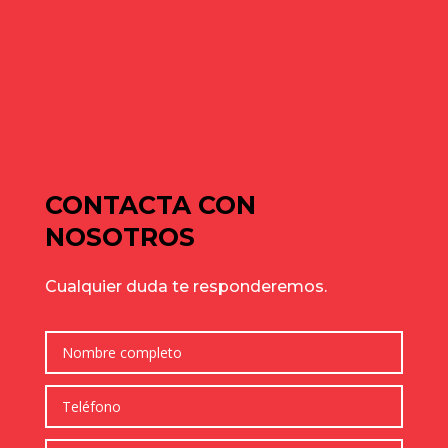
Naves industriales en alquiler en Gavà y Baix Llobregat: guía
de julio para elegir bien
Cómo elegir una nave industrial para tu empresa: guía
completa para tomar la mejor decisión
Comentarios recientes
No hay comentarios que mostrar.
CONTACTA CON
NOSOTROS
Cualquier duda te responderemos.