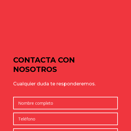
Naves industriales en alquiler en Gavà y Baix Llobregat: guía
de julio para elegir bien
Cómo elegir una nave industrial para tu empresa: guía
completa para tomar la mejor decisión
Comentarios recientes
No hay comentarios que mostrar.
CONTACTA CON
NOSOTROS
Cualquier duda te responderemos.