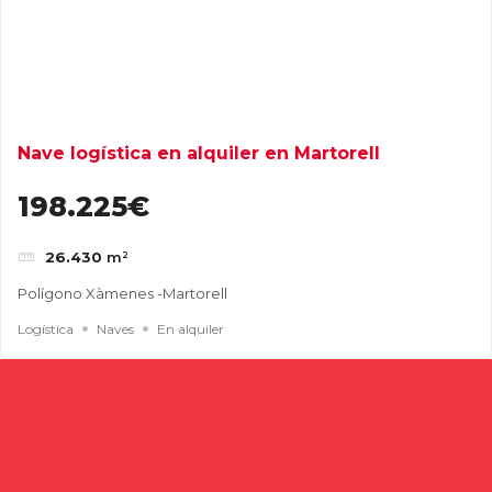
Nave logística en alquiler en Martorell
198.225€
26.430
m²
Polígono Xàmenes -Martorell
Logística
Naves
En alquiler
Buscar
Entradas recientes
Cómo elegir una nave industrial para tu empresa: guía
completa para tomar la mejor decisión