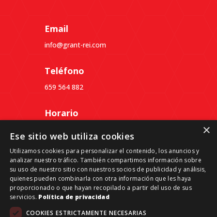
Email
info@grant-rei.com
Teléfono
659 564 882
Horario
×
Lunes a Jueves: 09:30 a 18:30
Ese sitio web utiliza cookies
Viernes: 09:30 a 14:00
Utilizamos cookies para personalizar el contenido, los anuncios y
analizar nuestro tráfico. También compartimos información sobre
Dirección
su uso de nuestro sitio con nuestros socios de publicidad y análisis,
quienes pueden combinarla con otra información que les haya
Passeig del Ferrocarril, 339, 3º 4ª, Despacho B,
proporcionado o que hayan recopilado a partir del uso de sus
08860 Castelldefels, Barcelona
servicios.
Política de privacidad
COOKIES ESTRICTAMENTE NECESARIAS