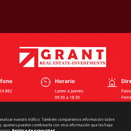
éfono
Horario
Dir
64 882
Lunes a Jueves:
Passe
09:30 a 18:30
Ferro
Viernes: 09:30 a
4ª, 
14:00
0886
Caste
y analizar nuestro tráfico. También compartimos información sobre
Barc
sis, quienes pueden combinarla con otra información que les haya
vicios.
Política de privacidad