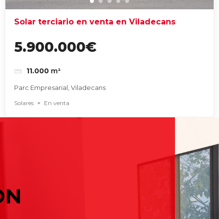
Solar terciario en venta en Viladecans
5.900.000€
11.000
m²
Parc Empresarial, Viladecans
Solares
En venta
Com
 tu empresa: guía completa para tomar la mejor decisión
No ha
y Baix Llobregat: guía de julio para elegir bien
 tu empresa: guía completa para tomar la mejor decisión
ON