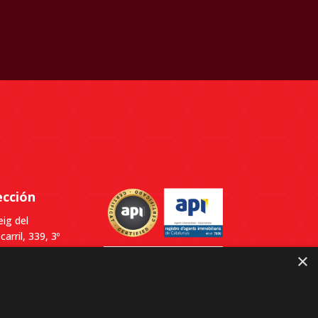
ección
ig del
carril, 339, 3º
Despacho B,
×
0
lldefels,
elona