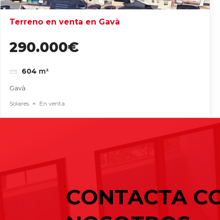
Terreno en venta en Gavà
290.000€
604
m²
Gavà
Solares
En venta
Entradas recientes
Buscar
Cómo elegir una nave industrial para
Naves industriales en alquiler en Gavà 
Cómo elegir una nave industrial para
CONTACTA C