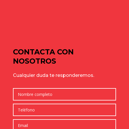
de julio para elegir bien
Cómo elegir una nave industrial para tu empresa: guía
completa para tomar la mejor decisión
Comentarios recientes
No hay comentarios que mostrar.
CONTACTA CON
NOSOTROS
Cualquier duda te responderemos.