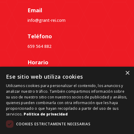
Email
info@grant-rei.com
Teléfono
659 564 882
Horario
×
Lunes a Jueves: 09:30 a 18:30
Ese sitio web utiliza cookies
Viernes: 09:30 a 14:00
Utilizamos cookies para personalizar el contenido, los anuncios y
analizar nuestro tráfico. También compartimos información sobre
Dirección
su uso de nuestro sitio con nuestros socios de publicidad y análisis,
quienes pueden combinarla con otra información que les haya
Passeig del Ferrocarril, 339, 3º 4ª, Despacho B,
proporcionado o que hayan recopilado a partir del uso de sus
08860 Castelldefels, Barcelona
servicios.
Política de privacidad
COOKIES ESTRICTAMENTE NECESARIAS