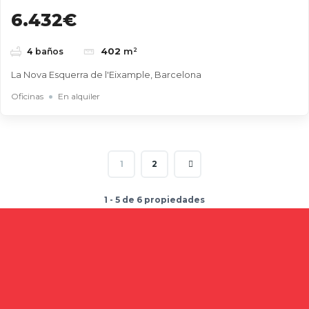
6.432€
402
m²
4
baños
La Nova Esquerra de l'Eixample, Barcelona
Oficinas
En alquiler
1
2
1 - 5 de 6 propiedades
Buscar
Entradas recientes
Cómo elegir una nave industrial para tu empresa: guía
completa para tomar la mejor decisión
Naves industriales en alquiler en Gavà y Baix Llobregat: guía