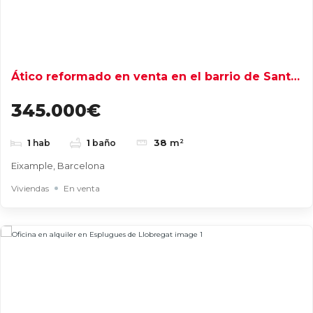
Ático reformado en venta en el barrio de Sant
Antoni -Barcelona
345.000€
38
m²
1
hab
1
baño
Eixample, Barcelona
Viviendas
En venta