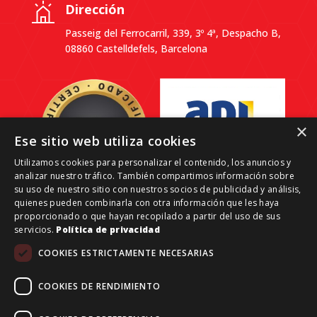
Dirección
Passeig del Ferrocarril, 339, 3º 4ª, Despacho B,
08860 Castelldefels, Barcelona
×
Ese sitio web utiliza cookies
Utilizamos cookies para personalizar el contenido, los anuncios y
analizar nuestro tráfico. También compartimos información sobre
su uso de nuestro sitio con nuestros socios de publicidad y análisis,
quienes pueden combinarla con otra información que les haya
proporcionado o que hayan recopilado a partir del uso de sus
servicios.
Política de privacidad
Grant Reale Estate-Investments © 2026 | Todos los
COOKIES ESTRICTAMENTE NECESARIAS
derechos reservados.
Aviso legal
COOKIES DE RENDIMIENTO
Financiado por la Unión Europea – NextGenerationEU