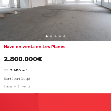
Nave en venta en Les Planes
2.800.000€
3.400
m²
Sant Joan Despí
Naves
En venta
Buscar
Entradas recientes