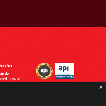
ección
ig del
carril, 339, 3º
Despacho B,
×
0
lldefels,
elona