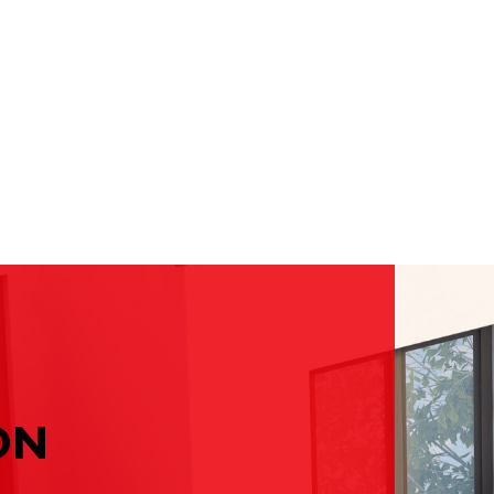
Com
 tu empresa: guía completa para tomar la mejor decisión
No ha
y Baix Llobregat: guía de julio para elegir bien
 tu empresa: guía completa para tomar la mejor decisión
ON