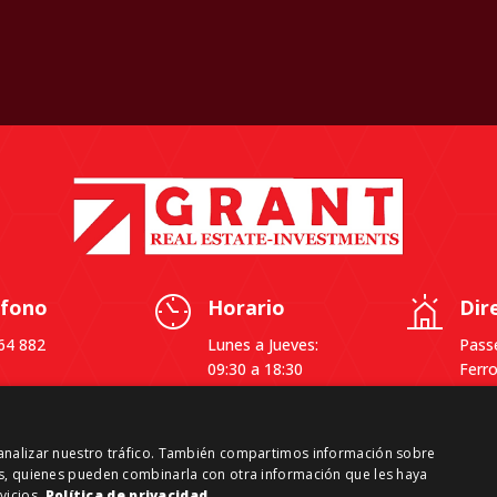
éfono
Horario
Dir
64 882
Lunes a Jueves:
Passe
09:30 a 18:30
Ferro
Viernes: 09:30 a
4ª, 
14:00
0886
Caste
y analizar nuestro tráfico. También compartimos información sobre
Barc
sis, quienes pueden combinarla con otra información que les haya
vicios.
Política de privacidad