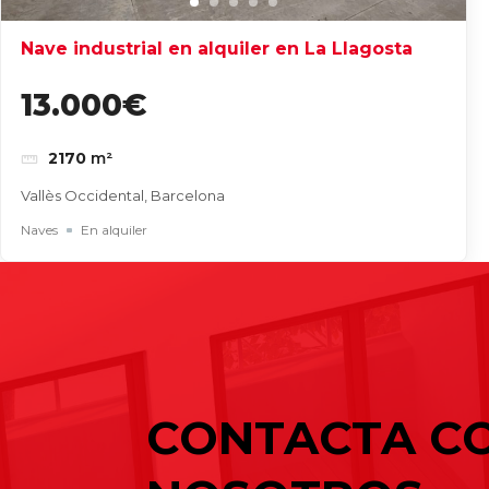
Nave industrial en alquiler en La Llagosta
13.000€
2170
m²
Vallès Occidental, Barcelona
Naves
En alquiler
Entradas recientes
Buscar
Cómo elegir una nave industrial para
Naves industriales en alquiler en Gavà 
Cómo elegir una nave industrial para
CONTACTA C