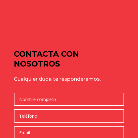
de julio para elegir bien
Cómo elegir una nave industrial para tu empresa: guía
completa para tomar la mejor decisión
Comentarios recientes
No hay comentarios que mostrar.
CONTACTA CON
NOSOTROS
Cualquier duda te responderemos.