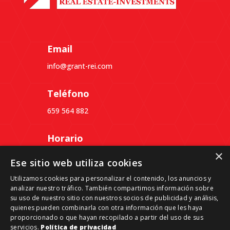
Email
info@grant-rei.com
Teléfono
659 564 882
Horario
×
Lunes a Jueves: 09:30 a 18:30
Ese sitio web utiliza cookies
Viernes: 09:30 a 14:00
Utilizamos cookies para personalizar el contenido, los anuncios y
analizar nuestro tráfico. También compartimos información sobre
Dirección
su uso de nuestro sitio con nuestros socios de publicidad y análisis,
quienes pueden combinarla con otra información que les haya
Passeig del Ferrocarril, 339, 3º 4ª, Despacho B,
proporcionado o que hayan recopilado a partir del uso de sus
08860 Castelldefels, Barcelona
servicios.
Política de privacidad