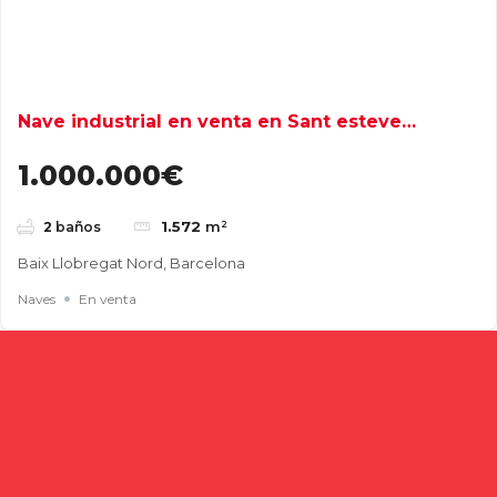
Nave industrial en venta en Sant esteve
Sesrovires
1.000.000€
1.572
m²
2
baños
Baix Llobregat Nord, Barcelona
Naves
En venta
Buscar
Entradas recientes
Cómo elegir una nave industrial para tu empresa: guía
completa para tomar la mejor decisión
Naves industriales en alquiler en Gavà y Baix Llobregat: guía