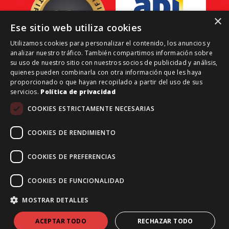
×
Ese sitio web utiliza cookies
Utilizamos cookies para personalizar el contenido, los anuncios y
analizar nuestro tráfico. También compartimos información sobre
su uso de nuestro sitio con nuestros socios de publicidad y análisis,
quienes pueden combinarla con otra información que les haya
proporcionado o que hayan recopilado a partir del uso de sus
servicios.
Política de privacidad
Grant Reale Estate-Investments © 2026 | Todos los
COOKIES ESTRICTAMENTE NECESARIAS
derechos reservados.
Aviso legal
COOKIES DE RENDIMIENTO
Financiado por la Unión Europea – NextGenerationEU
COOKIES DE PREFERENCIAS
COOKIES DE FUNCIONALIDAD
MOSTRAR DETALLES
ACEPTAR TODO
RECHAZAR TODO