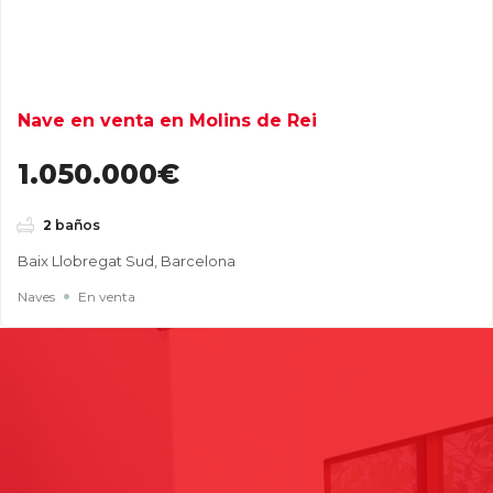
Nave en venta en Molins de Rei
1.050.000€
2
baños
Baix Llobregat Sud, Barcelona
Naves
En venta
Buscar
Entradas recientes
Cómo elegir una nave industrial para tu empresa: guía
completa para tomar la mejor decisión
Naves industriales en alquiler en Gavà y Baix Llobregat: guía