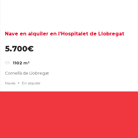
Nave en alquiler en l’Hospitalet de Llobregat
5.700€
1102
m²
Cornellà de Llobregat
Naves
En alquiler
Buscar
Entradas recientes
Cómo elegir una nave industrial para tu empresa: guía
completa para tomar la mejor decisión
Naves industriales en alquiler en Gavà y Baix Llobregat: guía