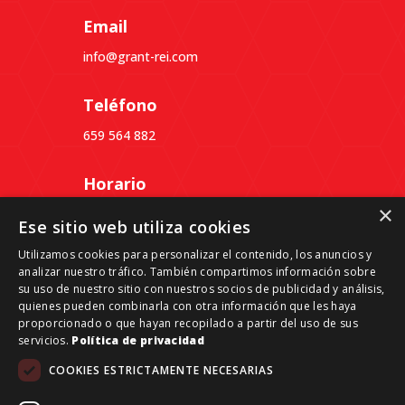
Email
info@grant-rei.com
Teléfono
659 564 882
Horario
×
Lunes a Jueves: 09:30 a 18:30
Ese sitio web utiliza cookies
Viernes: 09:30 a 14:00
Utilizamos cookies para personalizar el contenido, los anuncios y
analizar nuestro tráfico. También compartimos información sobre
Dirección
su uso de nuestro sitio con nuestros socios de publicidad y análisis,
quienes pueden combinarla con otra información que les haya
Passeig del Ferrocarril, 339, 3º 4ª, Despacho B,
proporcionado o que hayan recopilado a partir del uso de sus
08860 Castelldefels, Barcelona
servicios.
Política de privacidad
COOKIES ESTRICTAMENTE NECESARIAS