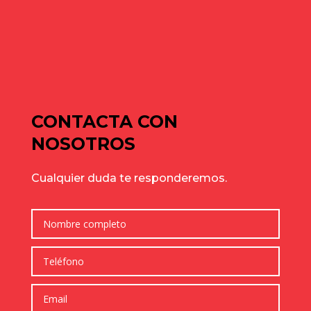
de julio para elegir bien
Cómo elegir una nave industrial para tu empresa: guía
completa para tomar la mejor decisión
Comentarios recientes
No hay comentarios que mostrar.
CONTACTA CON
NOSOTROS
Cualquier duda te responderemos.