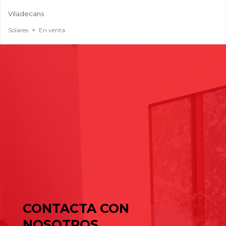
Viladecans
Solares
En venta
Buscar
Entradas recientes
Cómo elegir una nave industrial para tu empresa: guía
completa para tomar la mejor decisión
Naves industriales en alquiler en Gavà y Baix Llobregat: guía
de julio para elegir bien
Cómo elegir una nave industrial para tu empresa: guía
completa para tomar la mejor decisión
Comentarios recientes
No hay comentarios que mostrar.
CONTACTA CON
NOSOTROS